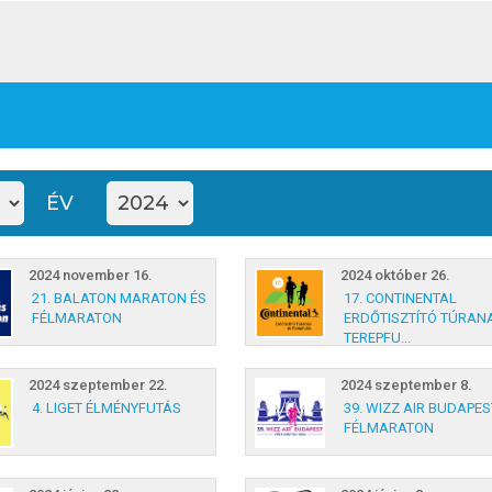
ÉV
2024 november 16.
2024 október 26.
21. BALATON MARATON ÉS
17. CONTINENTAL
FÉLMARATON
ERDŐTISZTÍTÓ TÚRAN
TEREPFU...
2024 szeptember 22.
2024 szeptember 8.
4. LIGET ÉLMÉNYFUTÁS
39. WIZZ AIR BUDAPES
FÉLMARATON