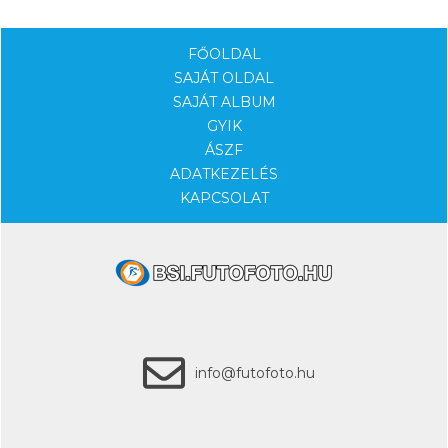
FŐOLDAL
SAJÁT OLDAL
SAJÁT ALBUM
GYIK
ÁSZF
ADATKEZELÉS
KAPCSOLAT
info@futofoto.hu