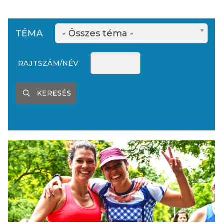
TÉMA
- Összes téma -
RAJTSZÁM/NÉV
KERESÉS