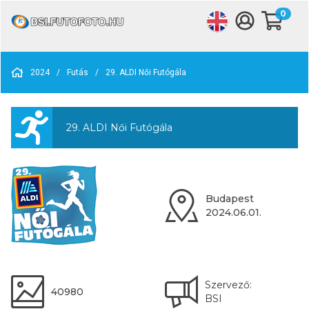
0
2024
/
Futás
/
29. ALDI Női Futógála
29. ALDI Női Futógála
Budapest
2024.06.01.
Szervező:
40980
BSI