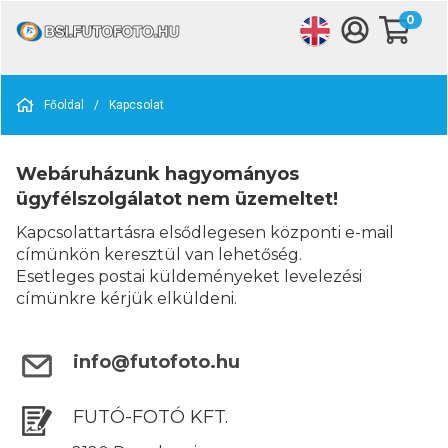
0
Főoldal
/
Kapcsolat
Webáruházunk hagyományos
ügyfélszolgálatot nem üzemeltet!
Kapcsolattartásra elsődlegesen központi e-mail
címünkön keresztül van lehetőség.
Esetleges postai küldeményeket levelezési
címünkre kérjük elküldeni.
info@futofoto.hu
FUTÓ-FOTÓ KFT.