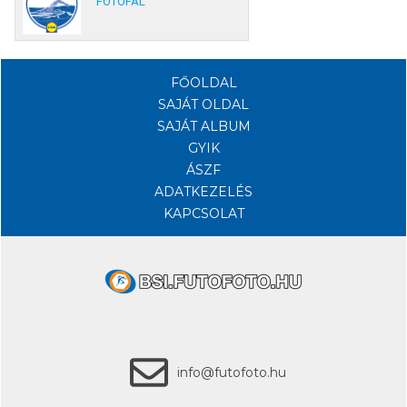
FOTÓFAL
FŐOLDAL
SAJÁT OLDAL
SAJÁT ALBUM
GYIK
ÁSZF
ADATKEZELÉS
KAPCSOLAT
info@futofoto.hu