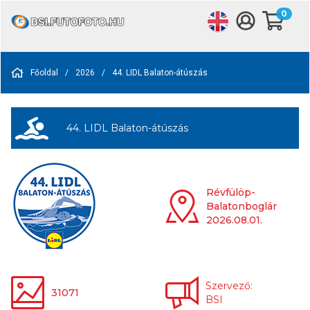
0
Főoldal
/
2026
/
44. LIDL Balaton-átúszás
44. LIDL Balaton-átúszás
Révfülöp-
Balatonboglár
2026.08.01.
Szervező:
31071
BSI