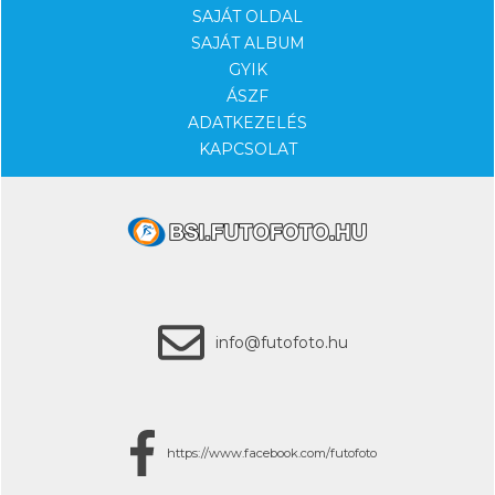
SAJÁT OLDAL
SAJÁT ALBUM
GYIK
ÁSZF
ADATKEZELÉS
KAPCSOLAT
info@futofoto.hu
https://www.facebook.com/futofoto