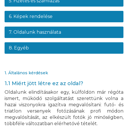
5. Fizetés és számlázás
6. Képek rendelése
7. Oldalunk használata
8. Egyéb
1. Általános kérdések
1.1 Miért jött létre ez az oldal?
Oldalunk elindításakor egy, külföldön már régóta
ismert, működő szolgáltatást szerettünk volna a
hazai viszonyokra igazítva megvalósítani: futó- és
triatlon versenyek fotózásának profi módon
megvalósítását, az elkészült fotók jó minőségben,
többféle változatban elérhetővé tételét.