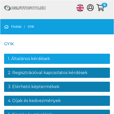
0
Főoldal
/
GYIK
GYIK
1. Általános kérdések
2. Regisztrációval kapcsolatos kérdések
3. Elérhető képtermékek
4. Díjak és kedvezmények