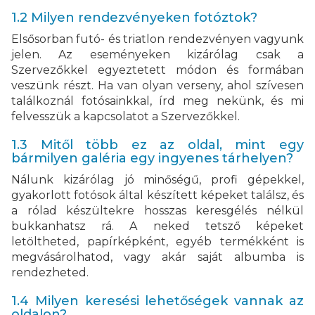
1.2 Milyen rendezvényeken fotóztok?
Elsősorban futó- és triatlon rendezvényen vagyunk
jelen. Az eseményeken kizárólag csak a
Szervezőkkel egyeztetett módon és formában
veszünk részt. Ha van olyan verseny, ahol szívesen
találkoznál fotósainkkal, írd meg nekünk, és mi
felvesszük a kapcsolatot a Szervezőkkel.
1.3 Mitől több ez az oldal, mint egy
bármilyen galéria egy ingyenes tárhelyen?
Nálunk kizárólag jó minőségű, profi gépekkel,
gyakorlott fotósok által készített képeket találsz, és
a rólad készültekre hosszas keresgélés nélkül
bukkanhatsz rá. A neked tetsző képeket
letöltheted, papírképként, egyéb termékként is
megvásárolhatod, vagy akár saját albumba is
rendezheted.
1.4 Milyen keresési lehetőségek vannak az
oldalon?