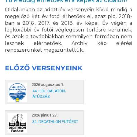
1.6 Meddig érhetőek el a képek az oldalon?
Oldalunkon az adott év versenyein kívül mindig a
megelőző két év fotói érhetőek el, azaz pld. 2018-
ban a 2016., 2017. és 2018. év képei. Év végén a
legkorábbi év fotói véglegesen törlésre kerülnek,
és azok a továbbiakban semmilyen formában nem
lesznek elérhetőek. Archív kép elérési
rendszerünket megszüntettük.
ELŐZŐ VERSENYEINK
2026 augusztus 1.
44. LIDL BALATON-
ÁTÚSZÁS
2026 június 27.
32. DECATHLON FUTÓEST