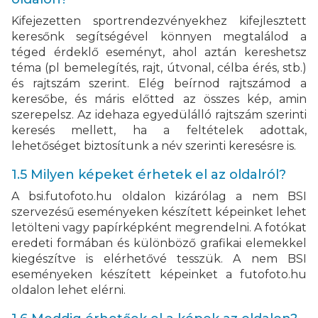
Kifejezetten sportrendezvényekhez kifejlesztett
keresőnk segítségével könnyen megtalálod a
téged érdeklő eseményt, ahol aztán kereshetsz
téma (pl bemelegítés, rajt, útvonal, célba érés, stb.)
és rajtszám szerint. Elég beírnod rajtszámod a
keresőbe, és máris előtted az összes kép, amin
szerepelsz. Az idehaza egyedülálló rajtszám szerinti
keresés mellett, ha a feltételek adottak,
lehetőséget biztosítunk a név szerinti keresésre is.
1.5 Milyen képeket érhetek el az oldalról?
A bsi.futofoto.hu oldalon kizárólag a nem BSI
szervezésű eseményeken készített képeinket lehet
letölteni vagy papírképként megrendelni. A fotókat
eredeti formában és különböző grafikai elemekkel
kiegészítve is elérhetővé tesszük. A nem BSI
eseményeken készített képeinket a futofoto.hu
oldalon lehet elérni.