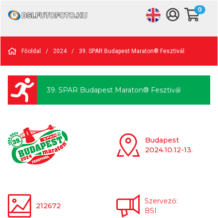
0
Főoldal
/
2024
/
39. SPAR Budapest Maraton® Fesztivál
39. SPAR Budapest Maraton® Fesztivál
Budapest
2024.10.12-13.
Szervező:
212672
BSI