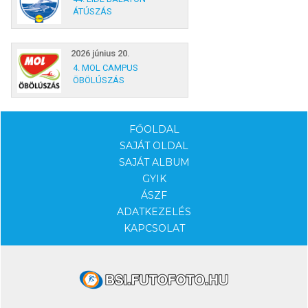
ÁTÚSZÁS
2026 június 20.
4. MOL CAMPUS
ÖBÖLÚSZÁS
FŐOLDAL
SAJÁT OLDAL
SAJÁT ALBUM
GYIK
ÁSZF
ADATKEZELÉS
KAPCSOLAT