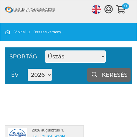
0
Főoldal
/
Összes verseny
SPORTÁG
ÉV
KERESÉS
2026 augusztus 1.
44. LIDL BALATON-