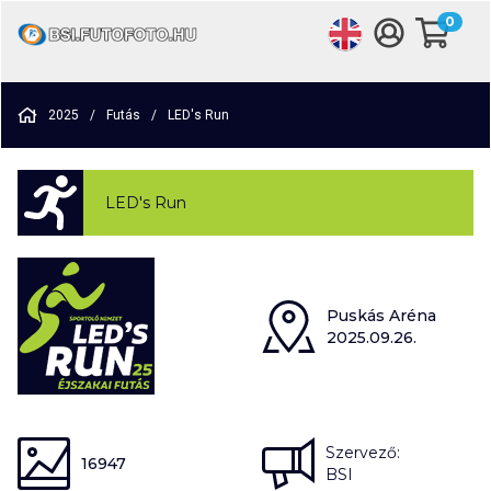
0
2025
/
Futás
/
LED's Run
LED's Run
Puskás Aréna
2025.09.26.
Szervező:
16947
BSI