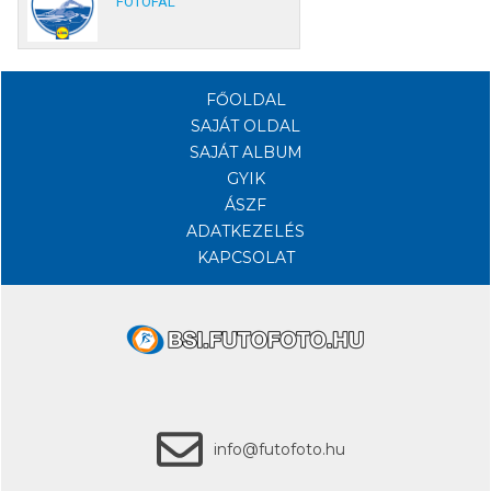
FOTÓFAL
FŐOLDAL
SAJÁT OLDAL
SAJÁT ALBUM
GYIK
ÁSZF
ADATKEZELÉS
KAPCSOLAT
info@futofoto.hu