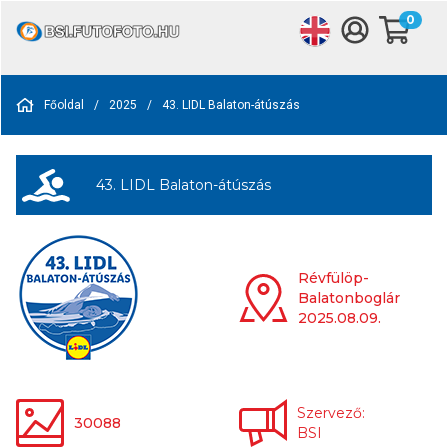
0
Főoldal
/
2025
/
43. LIDL Balaton-átúszás
43. LIDL Balaton-átúszás
Révfülöp-
Balatonboglár
2025.08.09.
Szervező:
30088
BSI