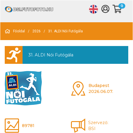
0
Főoldal
/
2026
/
31. ALDI Női Futógála
31. ALDI Női Futógála
Budapest
2026.06.07.
Szervező:
89781
BSI