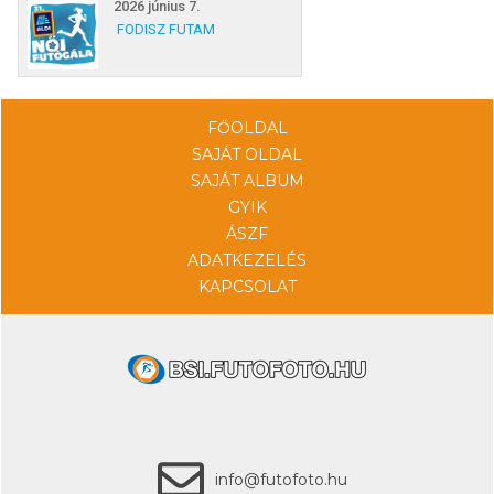
2026 június 7.
FODISZ FUTAM
FŐOLDAL
SAJÁT OLDAL
SAJÁT ALBUM
GYIK
ÁSZF
ADATKEZELÉS
KAPCSOLAT
info@futofoto.hu